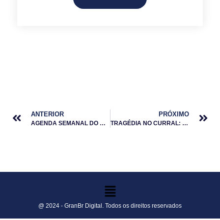
ANTERIOR
PRÓXIMO
AGENDA SEMANAL DO AGRO: DADOS CRUCIAIS E DECISÕES GLOBAIS
TRAGÉDIA NO CURRAL: MAIS DE 80 BOIS MORTOS POR ELETROCUSSÃO EM TOCANTINS
@ 2024 - GranBr Digital. Todos os direitos reservados