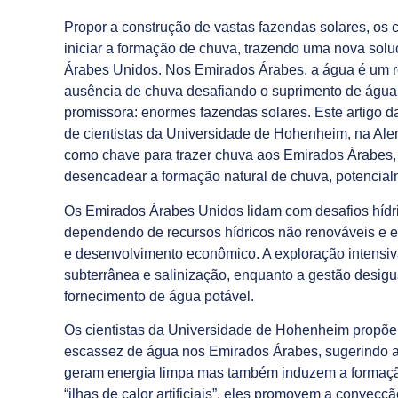
Propor a construção de vastas fazendas solares, os 
iniciar a formação de chuva, trazendo uma nova solu
Árabes Unidos. Nos Emirados Árabes, a água é um re
ausência de chuva desafiando o suprimento de água
promissora: enormes fazendas solares. Este artigo d
de cientistas da Universidade de Hohenheim, na Al
como chave para trazer chuva aos Emirados Árabes, 
desencadear a formação natural de chuva, potencial
Os Emirados Árabes Unidos lidam com desafios hídrico
dependendo de recursos hídricos não renováveis e e
e desenvolvimento econômico. A exploração intensiv
subterrânea e salinização, enquanto a gestão desigu
fornecimento de água potável.
Os cientistas da Universidade de Hohenheim propõ
escassez de água nos Emirados Árabes, sugerindo a 
geram energia limpa mas também induzem a formação 
“ilhas de calor artificiais”, eles promovem a convec