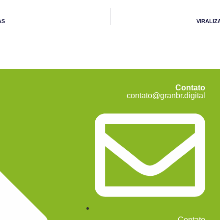
AS
VIRALIZ
Contato
contato@granbr.digital
Contato