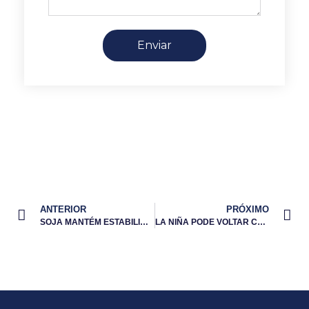
Enviar
ANTERIOR
PRÓXIMO
SOJA MANTÉM ESTABILIDADE EM CHICAGO ANTECIPANDO DECISÕES MACROECONÔMICAS
LA NIÑA PODE VOLTAR COM IMPACTO SIGNIFICATIVO NO BRASIL