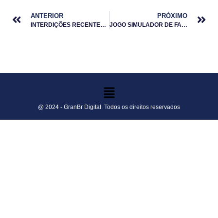
ANTERIOR
PRÓXIMO
INTERDIÇÕES RECENTES EM ZONAS DE CULTIVO DE MOLUSCOS
JOGO SIMULADOR DE FAZENDA ATINGE UM MILHÃO DE VENDAS
@ 2024 - GranBr Digital. Todos os direitos reservados