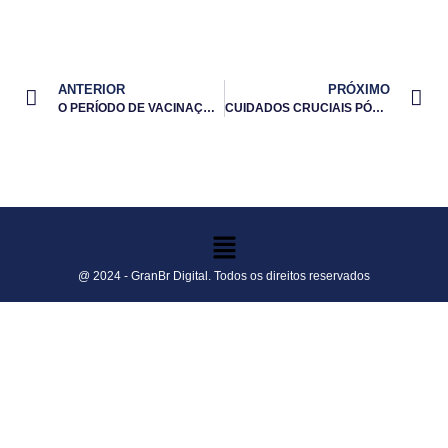
ANTERIOR
PRÓXIMO
O PERÍODO DE VACINAÇÃO CONTRA A BRUCELOSE NO PRIMEIRO SEMESTRE TERMINA EM 31 DE MAIO
CUIDADOS CRUCIAIS PÓS-TRATAMENTO DE BICO EM AVES
@ 2024 - GranBr Digital. Todos os direitos reservados