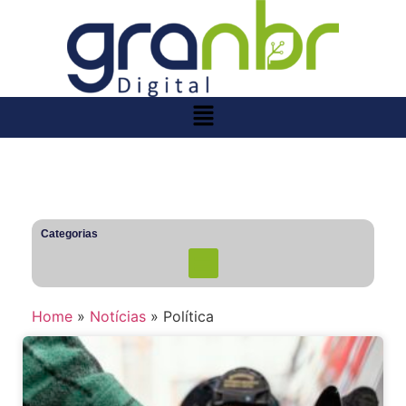
Categorias
Home
»
Notícias
»
Política