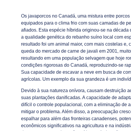
Os javaporcos no Canadá, uma mistura entre porcos 
equipados para o clima frio com suas camadas de p
afiados. Esta espécie híbrida originou-se na década
a qualidade genética do rebanho suíno local com espé
resultado foi um animal maior, com mais costelas e
queda do mercado de carne de javali em 2001, muito
resultando em uma população selvagem que hoje ron
condições rigorosas do Canadá, reproduzindo-se ra
Sua capacidade de escavar a neve em busca de com
agrícolas. Um exemplo da sua grandeza é um indiví
Devido à sua natureza onívora, causam destruição ao 
suas plantações danificadas. A capacidade de adapta
difícil o controle populacional, com a eliminação de
mitigar o problema. Além disso, a preocupação cre
espalhar para além das fronteiras canadenses, pot
econômicos significativos na agricultura e na indúst