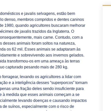
domésticos e javalis selvagens, estão bem
elo denso, membros compridos e dentes caninos
 de 1980, quando agricultores buscaram melhorar
cimes de javalis trazidos da Inglaterra. O
, consequentemente, mais carne. Contudo, com a
s desses animais foram soltos na natureza,
da os 62 mil. Esses animais se adaptaram às
pidamente e sobrevivendo aos invernos gelados.
ida transformou-os em uma ameaça às terras
duo capturado pesando mais de 280 kg.
forragear, levando os agricultores a lidar com
ção e a inteligência desses “superporcos” tornam
 apenas uma fração deles sendo insuficiente para
sce à medida que esses animais começam a se
encialmente levando doenças e causando impactos
ria de suínos, especialmente com o risco de